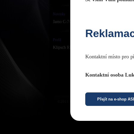
Novinky
Jamo C-7030 ..
Reklama
Profil
Klipsch RF-7 II ..
Kontaktní místo pro p
Kontaktní osoba Luk
Přejít na e-shop A
©2011 CPTPraha. Všechna práva vyhrazena. D