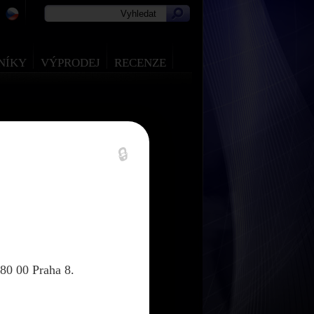
NÍKY
VÝPRODEJ
RECENZE
🔒
80 00 Praha 8.