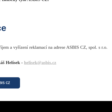
ce
říjem a vyřízení reklamací na adrese ASBIS CZ, spol. s r.o.
áš Helísek -
helisek@asbis.cz
SBIS CZ
esign by Martin Rytych 2011